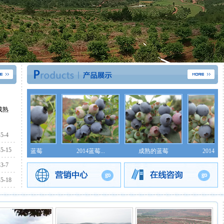
增加
2013-4-8
13-4-8
蓝莓的科研成果
2013-4-8
尚、浪漫尊贵
2013-4-8
摘
2016-5-5
于5月7日盛大开园
2016-5-4
成熟
-5-4
-5-15
成熟的蓝莓
2014蓝莓...
成熟的蓝莓
2014成熟
-3-7
-5-18