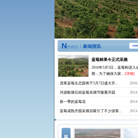
· 蓝莓种植面积持续
· 蓝莓已经结果了
20
· 美国营养学家关于
· 蓝莓文化-健康时
· 蓝莓鲜果今正式采
· 茂青蓝莓生态园将
蓝莓鲜果今正式采摘
2016年5月5日，蓝莓刚进入
期，为了确保大家...
[详细]
· 茂青蓝莓生态园将于5月7日盛大开...
2016
· 河源船塘石岗蓝莓采摘节隆重开园
2014
蓝莓深加工产...
· 新一季的蓝莓花
2014
· 蓝莓成熟开园采摘后吸引了不少游客...
2013