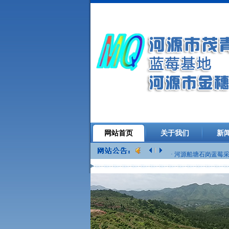
网站首页
关于我们
新
· 河源船塘石岗蓝莓
· 新一季的蓝莓花
20
· 蓝莓成熟开园采摘
· 河源蓝莓熟了 5月
· 公司已经开始筹备